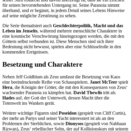
für seinen bevorstehenden Untergang ist. Seine Paranoia nimmt
überhand, und er beginnt, in jedem Detail seines Lebens Hinweise
auf seine mögliche Zerstörung zu sehen.
Die Serie thematisiert auch
Geschlechterpolitik, Macht und das
Leben im Jenseits
, während mehrere menschliche Charaktere in
eine kosmische Verschwörung hineingezogen werden, die mit den
Göttern selbst verbunden ist. Diese Menschen sind sich ihrer
Bedeutung nicht bewusst, spielen aber eine Schlüsselrolle in den
kommenden Ereignissen.
Besetzung und Charaktere
Neben Jeff Goldblum als Zeus umfasst die Besetzung von Kaos
eine beeindruckende Reihe von Schauspielern.
Janet McTeer
spielt
Hera
, die Königin der Götter, die mit den Konsequenzen von Zeus‘
wachsender Paranoia zu kämpfen hat.
David Thewlis
tritt als
Hades
auf, der Gott der Unterwelt, dessen Macht über die
Totenwelt ins Wanken gerät.
Weitere wichtige Figuren sind
Poseidon
(gespielt von Cliff Curtis),
der mehr an Partys und seiner Yacht interessiert ist als an den
Problemen der Sterblichen, sowie
Dionysos
(gespielt von Nabhaan
Rizwan), Zeus‘ rebellischer Sohn, der auf Kollisionskurs mit seinem