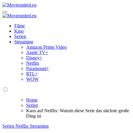
Zum
Inhalt
Movieunited.eu
springen
Movieunited.eu
Filme
Kino
Serien
Streaming
Amazon Prime Video
Apple TV+
Disney+
Netflix
Paramount+
RTL+
WOW
Home
Serien
Kaos auf Netflix: Warum diese Serie das nächste große
Ding ist
Serien
Netflix
Streaming