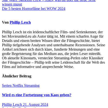
Beitragsnavigation
wissen musst
Die 5 besten Horrorfilme bei WOW 2024
Von
Phillip Lesch
Phillip Lesch ist ein leidenschaftlicher Film- und Serienkenner, der
bei Movieunited.eu als Autor tätig ist. Mit einem scharfen Auge für
Details und einem breiten Wissen über die Filmgeschichte, bietet
Phillip tiefgehende Analysen und unterhaltsame Rezensionen. Seine
Artikel zeichnen sich durch klare, fundierte Meinungen und eine
große Begeisterung für das Medium aus, die jeden Leser mitreißt.
Ob aktuelle Kinostarts, versteckte Streaming-Perlen oder Klassiker
der Filmgeschichte – Phillip teilt seine Leidenschaft für die Welt des
Films auf informative und ansprechende Weise.
Ähnlicher Beitrag
Serien
Netflix
Streaming
Wird es eine Fortsetzung von Kaos geben?
Phillip Lesch
21. August 2024