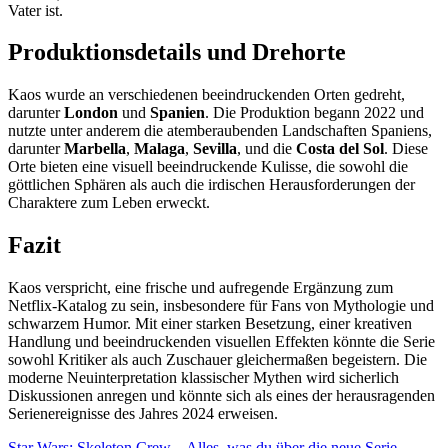
Vater ist.
Produktionsdetails und Drehorte
Kaos wurde an verschiedenen beeindruckenden Orten gedreht,
darunter
London
und
Spanien
. Die Produktion begann 2022 und
nutzte unter anderem die atemberaubenden Landschaften Spaniens,
darunter
Marbella
,
Malaga
,
Sevilla
, und die
Costa del Sol
. Diese
Orte bieten eine visuell beeindruckende Kulisse, die sowohl die
göttlichen Sphären als auch die irdischen Herausforderungen der
Charaktere zum Leben erweckt.
Fazit
Kaos verspricht, eine frische und aufregende Ergänzung zum
Netflix-Katalog zu sein, insbesondere für Fans von Mythologie und
schwarzem Humor. Mit einer starken Besetzung, einer kreativen
Handlung und beeindruckenden visuellen Effekten könnte die Serie
sowohl Kritiker als auch Zuschauer gleichermaßen begeistern. Die
moderne Neuinterpretation klassischer Mythen wird sicherlich
Diskussionen anregen und könnte sich als eines der herausragenden
Serienereignisse des Jahres 2024 erweisen.
Star Wars: Skeleton Crew – Alles, was du über die neue Serie