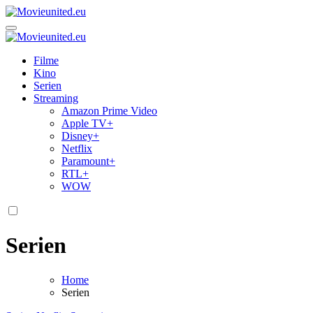
Zum
Inhalt
Movieunited.eu
springen
Movieunited.eu
Filme
Kino
Serien
Streaming
Amazon Prime Video
Apple TV+
Disney+
Netflix
Paramount+
RTL+
WOW
Serien
Home
Serien