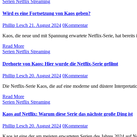
Serien
Netflix
Streaming
Wird es eine Fortsetzung von Kaos geben?
Phillip Lesch
21. August 2024
0
Kommentar
Kaos, die neue und mit Spannung erwartete Netflix-Serie, hat bereit
Read More
Serien
Netflix
Streaming
Drehorte von Kaos: Hier wurde die Netflix-Serie gefilmt
Phillip Lesch
20. August 2024
0
Kommentar
Die Netflix-Serie Kaos, die auf eine moderne und düstere Interpretat
Read More
Serien
Netflix
Streaming
Kaos auf Netflix: Warum diese Serie das nächste große Ding ist
Phillip Lesch
20. August 2024
0
Kommentar
Kaos ist eine der am meisten erwarteten Serien des Jahres 2024 auf 