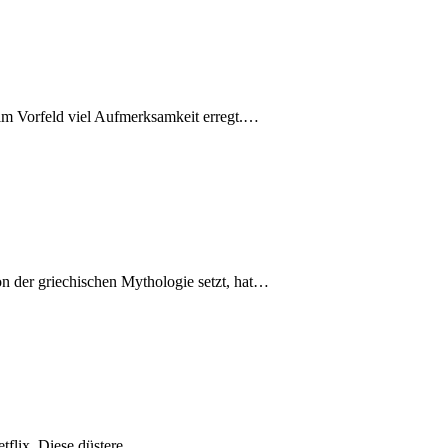
s im Vorfeld viel Aufmerksamkeit erregt.…
ion der griechischen Mythologie setzt, hat…
Netflix. Diese düstere…