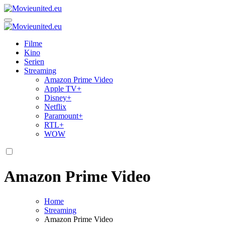
Zum
Inhalt
Movieunited.eu
springen
Movieunited.eu
Filme
Kino
Serien
Streaming
Amazon Prime Video
Apple TV+
Disney+
Netflix
Paramount+
RTL+
WOW
Amazon Prime Video
Home
Streaming
Amazon Prime Video