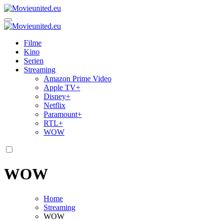
Zum
Inhalt
Movieunited.eu
springen
Movieunited.eu
Filme
Kino
Serien
Streaming
Amazon Prime Video
Apple TV+
Disney+
Netflix
Paramount+
RTL+
WOW
WOW
Home
Streaming
WOW