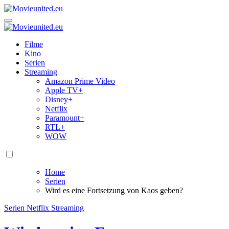
Zum
Inhalt
Movieunited.eu
springen
Movieunited.eu
Filme
Kino
Serien
Streaming
Amazon Prime Video
Apple TV+
Disney+
Netflix
Paramount+
RTL+
WOW
Home
Serien
Wird es eine Fortsetzung von Kaos geben?
Serien
Netflix
Streaming