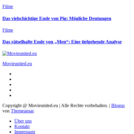
Filme
Das vielschichtige Ende von Pig: Mögliche Deutungen
Filme
Das rätselhafte Ende von „Men“: Eine tiefgehende Analyse
Movieunited.eu
Copyright @ Movieunited.eu | Alle Rechte vorbehalten.
|
Blogus
von
Themeansar
.
Über uns
Kontakt
Impressum