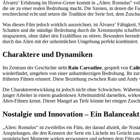
Álvarez’ Erfahrung im Horror-Genre kommt in „Alien: Romulus“ voll 
die sie zu einer realen Bedrohung macht. Die Szenen, in denen die Fa
erschreckend echt und setzen die Tradition der Serie fort, dem Zuscha
Was diesen Film jedoch wirklich auszeichnet, ist Álvarez’ Fähigkeit
Schatten und die ständige Bedrohung durch die Xenomorphs schaffen 
strapazieren, ohne dabei den Erzählfluss zu stören. Besonders beein
durch das Alien mit der unheimlichen Umgebung perfekt kombiniert.
Charaktere und Dynamiken
Im Zentrum der Geschichte steht
Rain Carradine
, gespielt von
Cail
wiederfindet, umgeben von einer unbarmherzigen Bedrohung. Ihr zur 
früheren Filmen erinnert. Diese Beziehung zwischen Rain und Andy ver
Die Charakterentwicklung ist jedoch nicht ohne Schwächen. Während Ra
junger Arbeiter in einem gnadenlosen Arbeitsumfeld darstellen, wirk
Alien
-Filmen kennt. Dieser Mangel an Tiefe könnte bei einigen Zusch
Nostalgie und Innovation – Ein Balanceakt
„Alien: Romulus“ ist zweifellos ein Film, der darauf abzielt, die Nost
Anspielungen, die den Kennern der Serie ein Lächeln ins Gesicht zaub
nostalgischen Momente wirken gezwungen und nehmen dem Film etwas