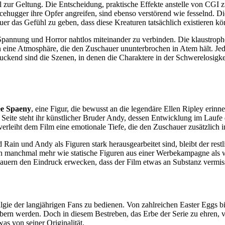
zur Geltung. Die Entscheidung, praktische Effekte anstelle von CGI 
cehugger ihre Opfer angreifen, sind ebenso verstörend wie fesselnd. Di
uer das Gefühl zu geben, dass diese Kreaturen tatsächlich existieren kö
, Spannung und Horror nahtlos miteinander zu verbinden. Die klaustrop
eine Atmosphäre, die den Zuschauer ununterbrochen in Atem hält. Jede
druckend sind die Szenen, in denen die Charaktere in der Schwerelosig
ee Spaeny
, eine Figur, die bewusst an die legendäre Ellen Ripley erinne
Seite steht ihr künstlicher Bruder Andy, dessen Entwicklung im Lauf
leiht dem Film eine emotionale Tiefe, die den Zuschauer zusätzlich in
in und Andy als Figuren stark herausgearbeitet sind, bleibt der restl
en manchmal mehr wie statische Figuren aus einer Werbekampagne als w
auern den Eindruck erwecken, dass der Film etwas an Substanz vermiss
algie der langjährigen Fans zu bedienen. Von zahlreichen Easter Eggs bi
ern werden. Doch in diesem Bestreben, das Erbe der Serie zu ehren, ver
 von seiner Originalität.