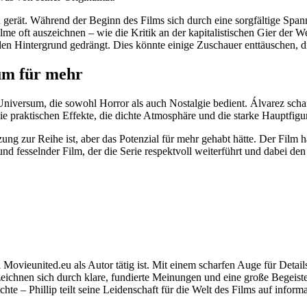
gerät. Während der Beginn des Films sich durch eine sorgfältige Spannu
ilme oft auszeichnen – wie die Kritik an der kapitalistischen Gier der
en Hintergrund gedrängt. Dies könnte einige Zuschauer enttäuschen, die
um für mehr
Universum, die sowohl Horror als auch Nostalgie bedient. Álvarez schaf
 Die praktischen Effekte, die dichte Atmosphäre und die starke Hauptfi
ng zur Reihe ist, aber das Potenzial für mehr gehabt hätte. Der Film hä
 fesselnder Film, der die Serie respektvoll weiterführt und dabei den
ei Movieunited.eu als Autor tätig ist. Mit einem scharfen Auge für Detai
eichnen sich durch klare, fundierte Meinungen und eine große Begeiste
chte – Phillip teilt seine Leidenschaft für die Welt des Films auf info