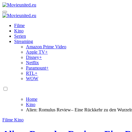
Zum
Inhalt
Movieunited.eu
springen
Movieunited.eu
Filme
Kino
Serien
Streaming
Amazon Prime Video
Apple TV+
Disney+
Netflix
Paramount+
RTL+
WOW
Home
Kino
Alien: Romulus Review– Eine Rückkehr zu den Wurzel
Filme
Kino