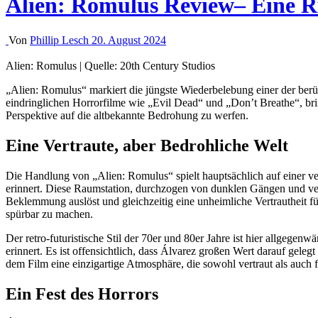
Alien: Romulus Review– Eine 
Von
Phillip Lesch
20. August 2024
Alien: Romulus | Quelle: 20th Century Studios
„Alien: Romulus“ markiert die jüngste Wiederbelebung einer der b
eindringlichen Horrorfilme wie „Evil Dead“ und „Don’t Breathe“, bri
Perspektive auf die altbekannte Bedrohung zu werfen.
Eine Vertraute, aber Bedrohliche Welt
Die Handlung von „Alien: Romulus“ spielt hauptsächlich auf einer ve
erinnert. Diese Raumstation, durchzogen von dunklen Gängen und verfa
Beklemmung auslöst und gleichzeitig eine unheimliche Vertrautheit f
spürbar zu machen.
Der retro-futuristische Stil der 70er und 80er Jahre ist hier allgege
erinnert. Es ist offensichtlich, dass Álvarez großen Wert darauf gele
dem Film eine einzigartige Atmosphäre, die sowohl vertraut als auch f
Ein Fest des Horrors