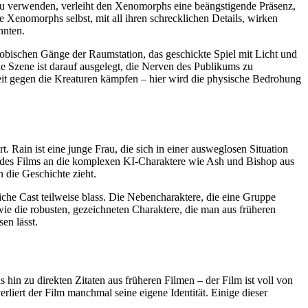
zu verwenden, verleiht den Xenomorphs eine beängstigende Präsenz,
e Xenomorphs selbst, mit all ihren schrecklichen Details, wirken
nnten.
hobischen Gänge der Raumstation, das geschickte Spiel mit Licht und
 Szene ist darauf ausgelegt, die Nerven des Publikums zu
keit gegen die Kreaturen kämpfen – hier wird die physische Bedrohung
rt. Rain ist eine junge Frau, die sich in einer ausweglosen Situation
e des Films an die komplexen KI-Charaktere wie Ash und Bishop aus
 die Geschichte zieht.
iche Cast teilweise blass. Die Nebencharaktere, die eine Gruppe
ie die robusten, gezeichneten Charaktere, die man aus früheren
en lässt.
s hin zu direkten Zitaten aus früheren Filmen – der Film ist voll von
liert der Film manchmal seine eigene Identität. Einige dieser