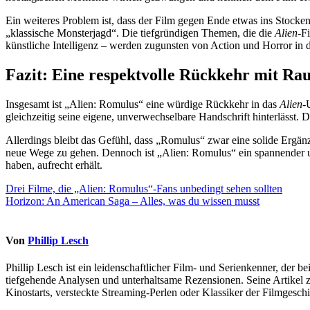
Ein weiteres Problem ist, dass der Film gegen Ende etwas ins Stocken 
„klassische Monsterjagd“. Die tiefgründigen Themen, die die
Alien
-F
künstliche Intelligenz – werden zugunsten von Action und Horror in d
Fazit: Eine respektvolle Rückkehr mit Ra
Insgesamt ist „Alien: Romulus“ eine würdige Rückkehr in das
Alien
-
gleichzeitig seine eigene, unverwechselbare Handschrift hinterlässt.
Allerdings bleibt das Gefühl, dass „Romulus“ zwar eine solide Ergänzu
neue Wege zu gehen. Dennoch ist „Alien: Romulus“ ein spannender und
haben, aufrecht erhält.
Beitragsnavigation
Drei Filme, die „Alien: Romulus“-Fans unbedingt sehen sollten
Horizon: An American Saga – Alles, was du wissen musst
Von
Phillip Lesch
Phillip Lesch ist ein leidenschaftlicher Film- und Serienkenner, der b
tiefgehende Analysen und unterhaltsame Rezensionen. Seine Artikel z
Kinostarts, versteckte Streaming-Perlen oder Klassiker der Filmgeschi