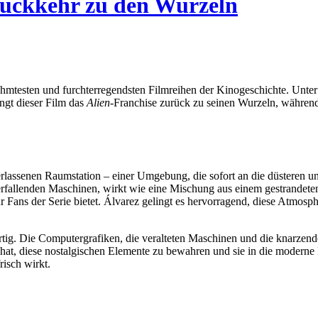
Rückkehr zu den Wurzeln
erühmtesten und furchterregendsten Filmreihen der Kinogeschichte. Unte
ngt dieser Film das
Alien
-Franchise zurück zu seinen Wurzeln, während 
rlassenen Raumstation – einer Umgebung, die sofort an die düsteren un
llenden Maschinen, wirkt wie eine Mischung aus einem gestrandeten Sch
ür Fans der Serie bietet. Álvarez gelingt es hervorragend, diese Atmos
nwärtig. Die Computergrafiken, die veralteten Maschinen und die knarze
gt hat, diese nostalgischen Elemente zu bewahren und sie in die moderne
risch wirkt.