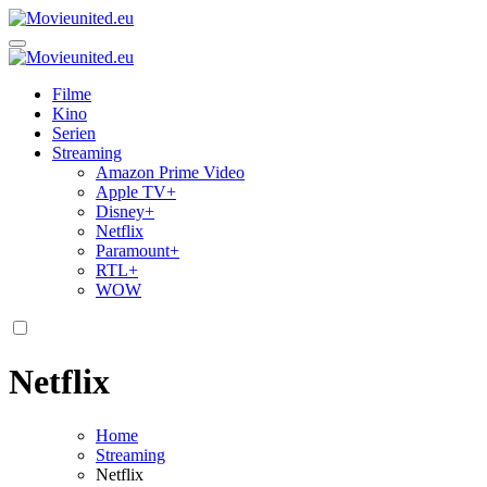
Zum
Inhalt
Movieunited.eu
springen
Movieunited.eu
Filme
Kino
Serien
Streaming
Amazon Prime Video
Apple TV+
Disney+
Netflix
Paramount+
RTL+
WOW
Netflix
Home
Streaming
Netflix