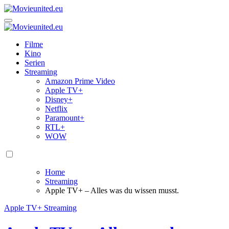
Zum
Inhalt
Movieunited.eu
springen
Movieunited.eu
Filme
Kino
Serien
Streaming
Amazon Prime Video
Apple TV+
Disney+
Netflix
Paramount+
RTL+
WOW
Home
Streaming
Apple TV+ – Alles was du wissen musst.
Apple TV+
Streaming