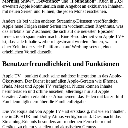
Morning Show“
,
„Severance“
und
„Foundation“
. Auch in 2024
erweitert Apple kontinuierlich sein Angebot an exklusiven Inhalten,
mit neuen Serien und Filmen, die jeden Monat erscheinen.
Anders als bei vielen anderen Streaming-Diensten veröffentlicht
Apple neue Folgen seiner Serien im wöchentlichen Rhythmus, was
das Erlebnis für Zuschauer, die sich auf die neuesten Episoden
freuen, noch spannender macht. Eine Besonderheit von Apple TV+
ist, dass alle Inhalte werbefrei gestreamt werden können, was in
einer Zeit, in der viele Plattformen auf Werbung setzen, einen
erheblichen Vorteil darstellt.
Benutzerfreundlichkeit und Funktionen
Apple TV+ punktet durch seine nahtlose Integration in das Apple-
Ökosystem. Der Dienst ist auf allen Apple-Geräten wie iPhones,
iPads, Macs und Apple TV verfügbar. Nutzer können Inhalte
herunterladen und offline ansehen, allerdings nur auf Apple-
Geräten. Zudem erlaubt das Abonnement das Teilen mit bis zu fünf
Familienmitgliedern über die Familienfreigabe.
Die Videoqualität von Apple TV+ ist erstklassig, mit vielen Inhalten,
die in 4K HDR und Dolby Atmos verfügbar sind. Dies macht das
Streaming-Erlebnis besonders auf modernen Fernsehern und
Geräten zu einem visuellen und akustischen Genuss.