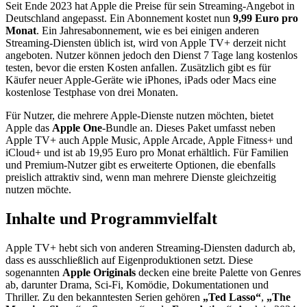
Seit Ende 2023 hat Apple die Preise für sein Streaming-Angebot in
Deutschland angepasst. Ein Abonnement kostet nun
9,99 Euro pro
Monat
. Ein Jahresabonnement, wie es bei einigen anderen
Streaming-Diensten üblich ist, wird von Apple TV+ derzeit nicht
angeboten. Nutzer können jedoch den Dienst 7 Tage lang kostenlos
testen, bevor die ersten Kosten anfallen. Zusätzlich gibt es für
Käufer neuer Apple-Geräte wie iPhones, iPads oder Macs eine
kostenlose Testphase von drei Monaten.
Für Nutzer, die mehrere Apple-Dienste nutzen möchten, bietet
Apple das
Apple One
-Bundle an. Dieses Paket umfasst neben
Apple TV+ auch Apple Music, Apple Arcade, Apple Fitness+ und
iCloud+ und ist ab 19,95 Euro pro Monat erhältlich. Für Familien
und Premium-Nutzer gibt es erweiterte Optionen, die ebenfalls
preislich attraktiv sind, wenn man mehrere Dienste gleichzeitig
nutzen möchte.
Inhalte und Programmvielfalt
Apple TV+ hebt sich von anderen Streaming-Diensten dadurch ab,
dass es ausschließlich auf Eigenproduktionen setzt. Diese
sogenannten
Apple Originals
decken eine breite Palette von Genres
ab, darunter Drama, Sci-Fi, Komödie, Dokumentationen und
Thriller. Zu den bekanntesten Serien gehören
„Ted Lasso“
,
„The